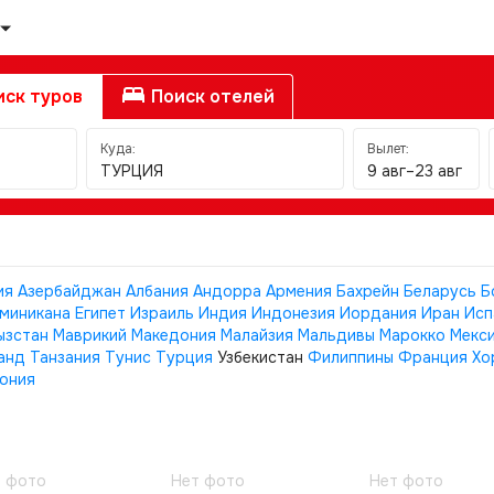
ск туров
Поиск отелей
Куда:
Вылет:
ТУРЦИЯ
9 авг–23 авг
ия
Азербайджан
Албания
Андорра
Армения
Бахрейн
Беларусь
Б
миникана
Египет
Израиль
Индия
Индонезия
Иордания
Иран
Исп
ызстан
Маврикий
Македония
Малайзия
Мальдивы
Марокко
Мекс
анд
Танзания
Тунис
Турция
Узбекистан
Филиппины
Франция
Хо
ония
 фото
Нет фото
Нет фото