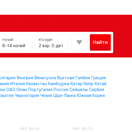
Ночей:
Кто едет:
Найти
6–14 ночей
2 взр, 0 дет
олгария
Венгрия
Венесуэла
Вьетнам
Гамбия
Греция
ания
Италия
Казахстан
Камбоджа
Катар
Кипр
Китай
ика
ОАЭ
Оман
Португалия
Россия
Сейшелы
Сербия
рватия
Черногория
Чехия
Шри-Ланка
Южная Корея
Нет фото
Нет фото