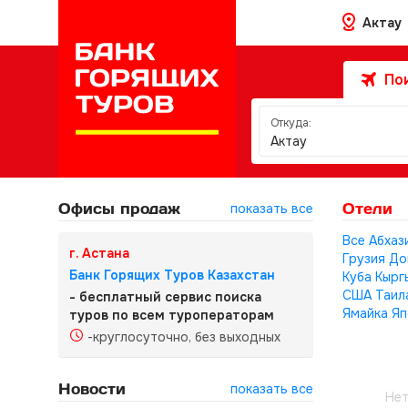
Актау
Пои
Откуда:
Актау
Офисы продаж
Отели
показать все
Все
Абхаз
г. Астана
Грузия
До
Банк Горящих Туров Казахстан
Куба
Кырг
США
Таил
- бесплатный сервис поиска
Ямайка
Яп
туров по всем туроператорам
-круглосуточно, без выходных
Новости
показать все
Нет