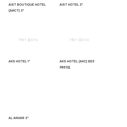
AIST BOUTIQUE HOTEL
AIST HOTEL 3*
(АИСТ) 3*
Нет фото
Нет фото
AKS HOTEL 1*
AKS HOTEL (АКС) БЕЗ
ЗВЕЗД
AL ANVAR 3*