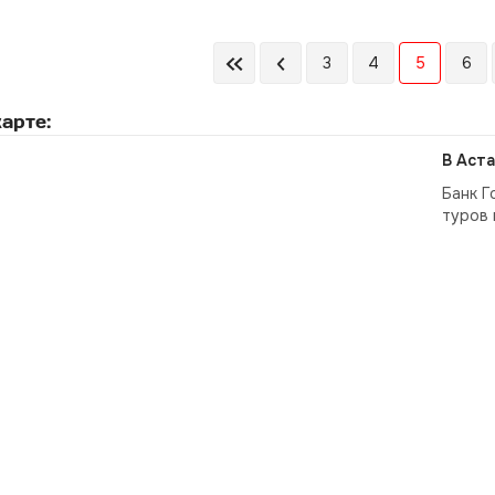
3
4
5
6
арте:
В Аста
Банк Г
туров 