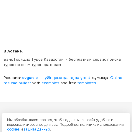
В Астане:
Банк Горящих Туров Казахстан, - бесплатный сервис поиска
туров по всем туроператорам
Реклама:
cvgun.io
—
түйіндеме қазақша
үлгісі
жұмысқа.
Online
resume builder
with
examples
and free
templates
.
Все ресурсы настоящего сайта, включая дизайн, текстовое и
Мы обрабатываем cookies, чтобы сделать наш сайт удобнее и
графическое содержание, структуру и оформление страниц защищены
персонализированее для вас. Подробнее: политика использования
международными соглашениями и законодательством Республики
cookies
и
защита данных
.
Казахстан об охране авторских прав и интеллектуальной собственности.