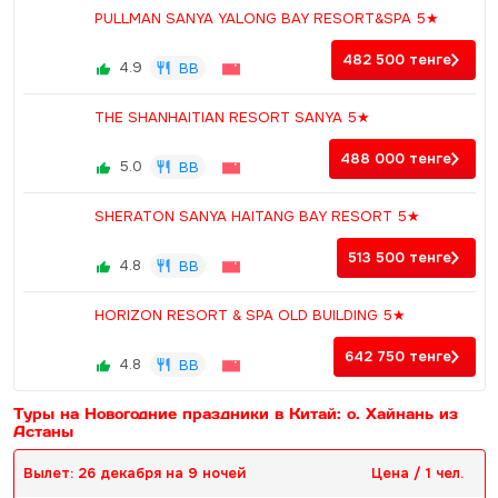
PULLMAN SANYA YALONG BAY RESORT&SPA 5★
482 500
тенге
4.9
BB
THE SHANHAITIAN RESORT SANYA 5★
488 000
тенге
5.0
BB
SHERATON SANYA HAITANG BAY RESORT 5★
513 500
тенге
4.8
BB
HORIZON RESORT & SPA OLD BUILDING 5★
642 750
тенге
4.8
BB
Туры на Новогодние праздники в Китай: о. Хайнань из
Астаны
Вылет: 26 декабря на 9 ночей
Цена / 1 чел.