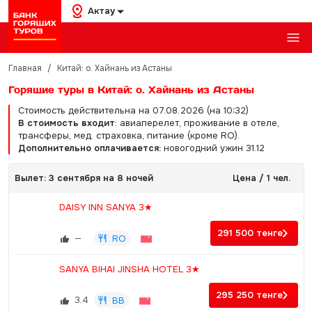
Актау
Главная
/
Китай: о. Хайнань из Астаны
Горящие туры в Китай: о. Хайнань из Астаны
Стоимость действительна на 07.08.2026 (на 10:32)
В стоимость входит
: авиаперелет, проживание в отеле,
трансферы, мед. страховка, питание (кроме RO).
Дополнительно оплачивается:
новогодний ужин 31.12
Вылет: 3 сентября на 8 ночей
Цена / 1 чел.
DAISY INN SANYA 3★
291 500
тенге
—
RO
SANYA BIHAI JINSHA HOTEL 3★
295 250
тенге
3.4
BB