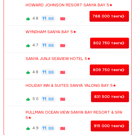
HOWARD JOHNSON RESORT SANYA BAY 5★
788 000
тенге
4.8
BB
WYNDHAM SANYA BAY 5★
802 750
тенге
4.7
BB
SANYA JUNJI SEAVIEW HOTEL 5★
809 750
тенге
4.8
BB
HOLIDAY INN & SUITES SANYA YALONG BAY 5★
831 500
тенге
5.0
BB
PULLMAN OCEAN VIEW SANYA BAY RESORT & SPA
5★
915 000
тенге
4.9
BB