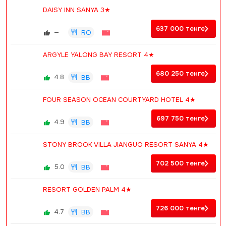
DAISY INN SANYA 3★
637 000
тенге
—
RO
ARGYLE YALONG BAY RESORT 4★
680 250
тенге
4.8
BB
FOUR SEASON OCEAN COURTYARD HOTEL 4★
697 750
тенге
4.9
BB
STONY BROOK VILLA JIANGUO RESORT SANYA 4★
702 500
тенге
5.0
BB
RESORT GOLDEN PALM 4★
726 000
тенге
4.7
BB