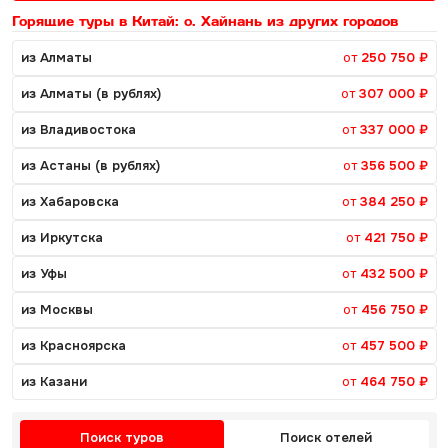
Горящие туры в Китай: о. Хайнань из других городов
из Алматы
от
250 750 ₽
из Алматы (в рублях)
от
307 000 ₽
из Владивостока
от
337 000 ₽
из Астаны (в рублях)
от
356 500 ₽
из Хабаровска
от
384 250 ₽
из Иркутска
от
421 750 ₽
из Уфы
от
432 500 ₽
из Москвы
от
456 750 ₽
из Красноярска
от
457 500 ₽
из Казани
от
464 750 ₽
Поиск туров
Поиск отелей