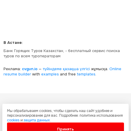
В Астане:
Банк Горящих Туров Казахстан, - бесплатный сервис поиска
туров по всем туроператорам
Реклама:
cvgun.io
—
түйіндеме қазақша
үлгісі
жұмысқа.
Online
resume builder
with
examples
and free
templates
.
Все ресурсы настоящего сайта, включая дизайн, текстовое и
Мы обрабатываем cookies, чтобы сделать наш сайт удобнее и
графическое содержание, структуру и оформление страниц защищены
персонализированее для вас. Подробнее: политика использования
международными соглашениями и законодательством Республики
cookies
и
защита данных
.
Казахстан об охране авторских прав и интеллектуальной собственности.
Любое копирование и распространение материалов сайта без
Принять