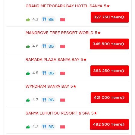
GRAND METROPARK BAY HOTEL SANYA 5★
327 750
тенге
4.3
BB
MANGROVE TREE RESORT WORLD 5★
349 500
тенге
4.6
BB
RAMADA PLAZA SANYA BAY 5★
393 250
тенге
4.9
BB
WYNDHAM SANYA BAY 5★
421 000
тенге
4.7
BB
SANYA LUHUITOU RESORT & SPA 5★
482 500
тенге
4.7
BB