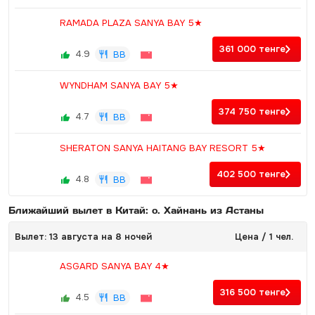
RAMADA PLAZA SANYA BAY 5★
361 000
тенге
4.9
BB
WYNDHAM SANYA BAY 5★
374 750
тенге
4.7
BB
SHERATON SANYA HAITANG BAY RESORT 5★
402 500
тенге
4.8
BB
Ближайший вылет в Китай: о. Хайнань из Астаны
Вылет: 13 августа на 8 ночей
Цена / 1 чел.
ASGARD SANYA BAY 4★
316 500
тенге
4.5
BB