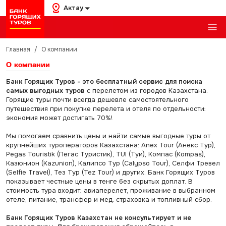
Актау
Главная
/
О компании
О компании
Банк Горящих Туров - это бесплатный сервис для поиска
самых выгодных туров
с перелетом из городов Казахстана.
Горящие туры почти всегда дешевле самостоятельного
путешествия при покупке перелета и отеля по отдельности:
экономия может достигать 70%!
Мы помогаем сравнить цены и найти самые выгодные туры от
крупнейших туроператоров Казахстана: Anex Tour (Анекс Тур),
Pegas Touristik (Пегас Туристик), TUI (Туи), Компас (Kompas),
Казюнион (Kazunion), Калипсо Тур (Calypso Tour), Селфи Тревел
(Selfie Travel), Тез Тур (Tez Tour) и других. Банк Горящих Туров
показывает честные цены в тенге без скрытых доплат. В
стоимость тура входит: авиаперелет, проживание в выбранном
отеле, питание, трансфер и мед. страховка и топливный сбор.
Банк Горящих Туров Казахстан не консультирует и не