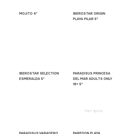
MOJITO 4*
IBEROSTAR ORIGIN
PLAYA PILAR 5*
IBEROSTAR SELECTION
PARADISUS PRINCESA
ESMERALDA 5*
DEL MAR ADULTS ONLY
18+ 5*
Нет фото
PARADISUS VARADERO
PAREDON PLAYA