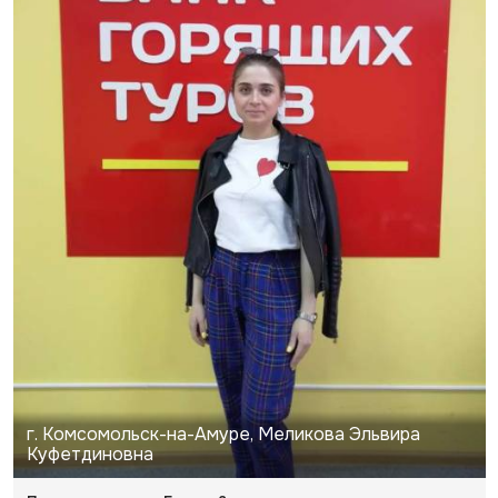
г. Комсомольск-на-Амуре, Меликова Эльвира
Куфетдиновна