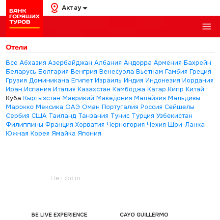
Актау
Отели
Все
Абхазия
Азербайджан
Албания
Андорра
Армения
Бахрейн
Беларусь
Болгария
Венгрия
Венесуэла
Вьетнам
Гамбия
Греция
Грузия
Доминикана
Египет
Израиль
Индия
Индонезия
Иордания
Иран
Испания
Италия
Казахстан
Камбоджа
Катар
Кипр
Китай
Куба
Кыргызстан
Маврикий
Македония
Малайзия
Мальдивы
Марокко
Мексика
ОАЭ
Оман
Португалия
Россия
Сейшелы
Сербия
США
Таиланд
Танзания
Тунис
Турция
Узбекистан
Филиппины
Франция
Хорватия
Черногория
Чехия
Шри-Ланка
Южная Корея
Ямайка
Япония
Нет фото
BE LIVE EXPERIENCE
CAYO GUILLERMO