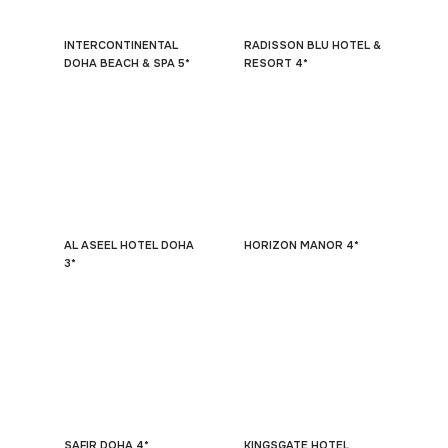
INTERCONTINENTAL
RADISSON BLU HOTEL &
DOHA BEACH & SPA 5*
RESORT 4*
AL ASEEL HOTEL DOHA
HORIZON MANOR 4*
3*
SAFIR DOHA 4*
KINGSGATE HOTEL