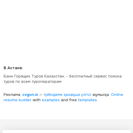
В Астане:
Банк Горящих Туров Казахстан, - бесплатный сервис поиска
туров по всем туроператорам
Реклама:
cvgun.io
—
түйіндеме қазақша
үлгісі
жұмысқа.
Online
resume builder
with
examples
and free
templates
.
Все ресурсы настоящего сайта, включая дизайн, текстовое и