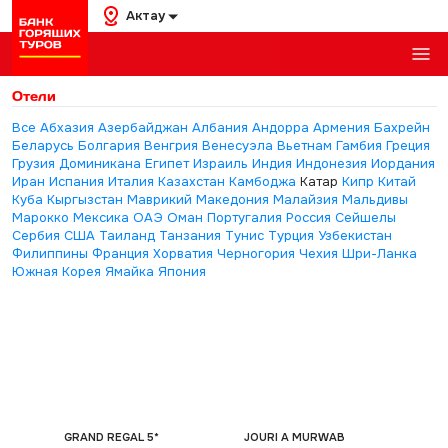
Актау
Отели
Все
Абхазия
Азербайджан
Албания
Андорра
Армения
Бахрейн
Беларусь
Болгария
Венгрия
Венесуэла
Вьетнам
Гамбия
Греция
Грузия
Доминикана
Египет
Израиль
Индия
Индонезия
Иордания
Иран
Испания
Италия
Казахстан
Камбоджа
Катар
Кипр
Китай
Куба
Кыргызстан
Маврикий
Македония
Малайзия
Мальдивы
Марокко
Мексика
ОАЭ
Оман
Португалия
Россия
Сейшелы
Сербия
США
Таиланд
Танзания
Тунис
Турция
Узбекистан
Филиппины
Франция
Хорватия
Черногория
Чехия
Шри-Ланка
Южная Корея
Ямайка
Япония
GRAND REGAL 5*
JOURI A MURWAB