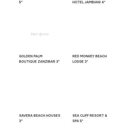
5*
HOTEL JAMBIANI 4*
Нет фото
GOLDEN PALM
RED MONKEY BEACH
BOUTIQUE ZANZIBAR 3*
LODGE 3*
SAVERA BEACH HOUSES
SEA CLIFF RESORT &
3*
SPA 5*