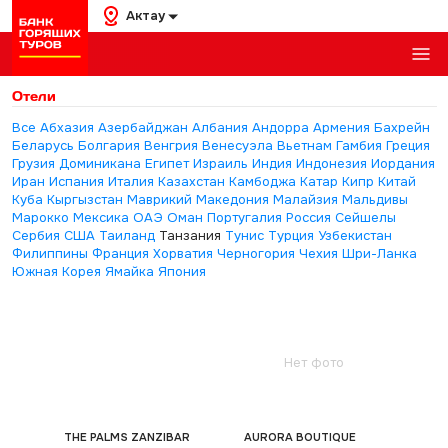
Актау
Отели
Все
Абхазия
Азербайджан
Албания
Андорра
Армения
Бахрейн
Беларусь
Болгария
Венгрия
Венесуэла
Вьетнам
Гамбия
Греция
Грузия
Доминикана
Египет
Израиль
Индия
Индонезия
Иордания
Иран
Испания
Италия
Казахстан
Камбоджа
Катар
Кипр
Китай
Куба
Кыргызстан
Маврикий
Македония
Малайзия
Мальдивы
Марокко
Мексика
ОАЭ
Оман
Португалия
Россия
Сейшелы
Сербия
США
Таиланд
Танзания
Тунис
Турция
Узбекистан
Филиппины
Франция
Хорватия
Черногория
Чехия
Шри-Ланка
Южная Корея
Ямайка
Япония
Нет фото
THE PALMS ZANZIBAR
AURORA BOUTIQUE