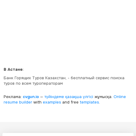
В Астане:
Банк Горящих Туров Казахстан, - бесплатный сервис поиска
туров по всем туроператорам
Реклама:
cvgun.io
—
түйіндеме қазақша
үлгісі
жұмысқа.
Online
resume builder
with
examples
and free
templates
.
Все ресурсы настоящего сайта, включая дизайн, текстовое и