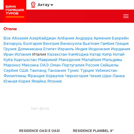
Актау
Отели
Все
Абхазия
Азербайджан
Албания
Андорра
Армения
Бахрейн
Беларусь
Болгария
Венгрия
Венесуэла
Вьетнам
Гамбия
Греция
Грузия
Доминикана
Египет
Израиль
Индия
Индонезия
Иордания
Иран
Испания
Италия
Казахстан
Камбоджа
Катар
Кипр
Китай
Куба
Кыргызстан
Маврикий
Македония
Малайзия
Мальдивы
Марокко
Мексика
ОАЭ
Оман
Португалия
Россия
Сейшелы
Сербия
США
Таиланд
Танзания
Тунис
Турция
Узбекистан
Филиппины
Франция
Хорватия
Черногория
Чехия
Шри-Ланка
Южная Корея
Ямайка
Япония
Нет фото
RESIDENCE OASI E OASI
RESIDENCE PLANIBEL 4*