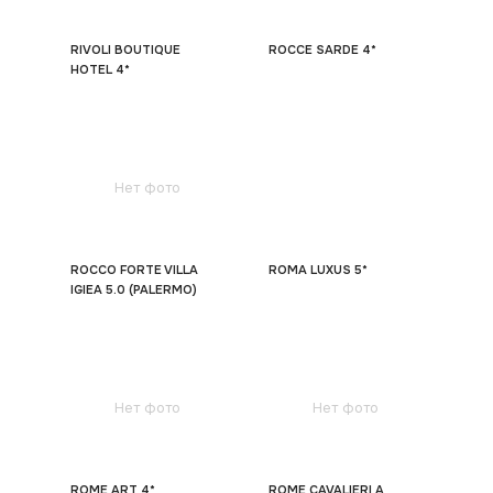
RIVOLI BOUTIQUE
ROCCE SARDE 4*
HOTEL 4*
Нет фото
ROCCO FORTE VILLA
ROMA LUXUS 5*
IGIEA 5.0 (PALERMO)
Нет фото
Нет фото
ROME ART 4*
ROME CAVALIERI A