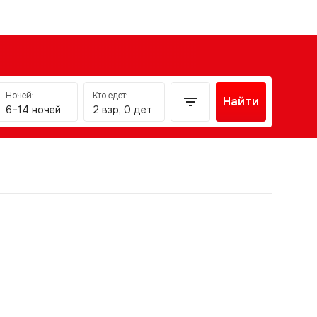
Ночей:
Кто едет:
Найти
6–14 ночей
2 взр, 0 дет