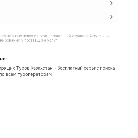
омительных целях и носят справочный характер. Актуальные
онировании у поставщика услуг.
не:
орящих Туров Казахстан, - бесплатный сервис поиска
по всем туроператорам