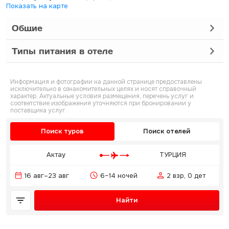
Показать на карте
Общие
Типы питания в отеле
Информация и фотографии на данной странице предоставлены
исключительно в ознакомительных целях и носят справочный
характер. Актуальные условия размещения, перечень услуг и
соответствие изображения уточняются при бронировании у
поставщика услуг.
Поиск туров
Поиск отелей
Актау
ТУРЦИЯ
16 авг–23 авг
6–14 ночей
2 взр, 0 дет
Найти