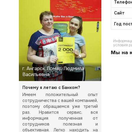
Телефо
Сайт
Год пос
Информаци
условия р
Мы на к
г. Ангарск, Ломаш Людмила
Васильевна
Почему я летаю с Банком?
Имеем положительный опыт
сотрудничества с вашей компанией,
поэтому обращаемся уже третий
раз. Нравится сервис, вся
информация полученная от
сотрудников полезная и
объективная. Легко находить на