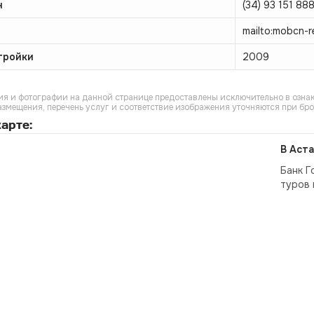
н
(34) 93 151 88
mailto:mobcn-
тройки
2009
я и фотографии на данной странице предоставлены исключительно в ознак
азмещения, перечень услуг и соответствие изображения уточняются при бр
арте:
В Аста
Банк Г
туров 