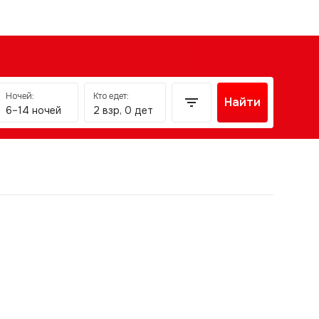
Ночей:
Кто едет:
Найти
6–14 ночей
2 взр, 0 дет