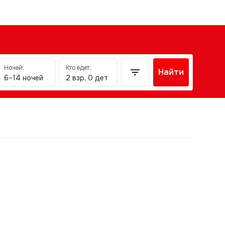
Ночей:
Кто едет:
Найти
6–14 ночей
2 взр, 0 дет