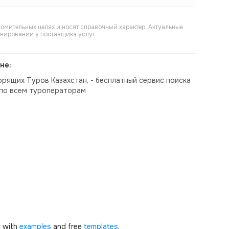
омительных целях и носят справочный характер. Актуальные
онировании у поставщика услуг.
не:
орящих Туров Казахстан, - бесплатный сервис поиска
по всем туроператорам
r
with
examples
and free
templates
.