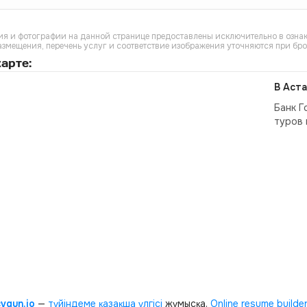
я и фотографии на данной странице предоставлены исключительно в ознак
азмещения, перечень услуг и соответствие изображения уточняются при бр
арте:
В Аста
Банк Г
туров 
cvgun.io
—
түйіндеме қазақша
үлгісі
жұмысқа.
Online resume builde