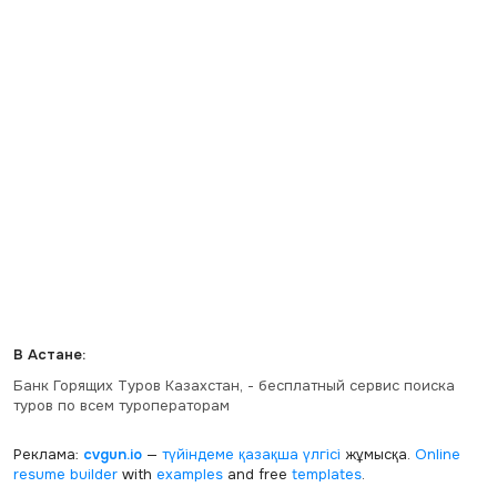
В Астане:
Банк Горящих Туров Казахстан, - бесплатный сервис поиска
туров по всем туроператорам
Реклама:
cvgun.io
—
түйіндеме қазақша
үлгісі
жұмысқа.
Online
resume builder
with
examples
and free
templates
.