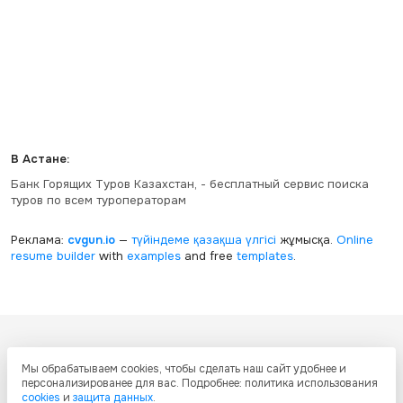
В Астане:
Банк Горящих Туров Казахстан, - бесплатный сервис поиска
туров по всем туроператорам
Реклама:
cvgun.io
—
түйіндеме қазақша
үлгісі
жұмысқа.
Online
resume builder
with
examples
and free
templates
.
Все ресурсы настоящего сайта, включая дизайн, текстовое и
Мы обрабатываем cookies, чтобы сделать наш сайт удобнее и
графическое содержание, структуру и оформление страниц защищены
персонализированее для вас. Подробнее: политика использования
международными соглашениями и законодательством Республики
cookies
и
защита данных
.