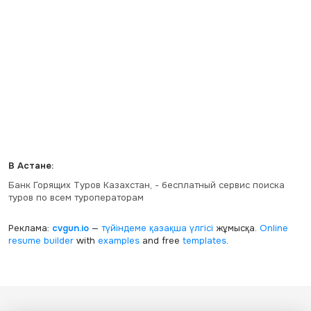
В Астане:
Банк Горящих Туров Казахстан, - бесплатный сервис поиска
туров по всем туроператорам
Реклама:
cvgun.io
—
түйіндеме қазақша
үлгісі
жұмысқа.
Online
resume builder
with
examples
and free
templates
.