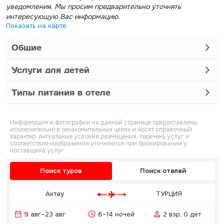
уведомления. Мы просим предварительно уточнять
интересующую Вас информацию.
Показать на карте
Общие
Услуги для детей
Типы питания в отеле
Информация и фотографии на данной странице предоставлены
исключительно в ознакомительных целях и носят справочный
характер. Актуальные условия размещения, перечень услуг и
соответствие изображения уточняются при бронировании у
поставщика услуг.
Поиск туров
Поиск отелей
Актау
ТУРЦИЯ
9 авг–23 авг
6–14 ночей
2 взр, 0 дет