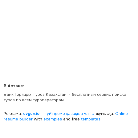
В Астане:
Банк Горящих Туров Казахстан, - бесплатный сервис поиска
туров по всем туроператорам
Реклама:
cvgun.io
—
түйіндеме қазақша
үлгісі
жұмысқа.
Online
resume builder
with
examples
and free
templates
.