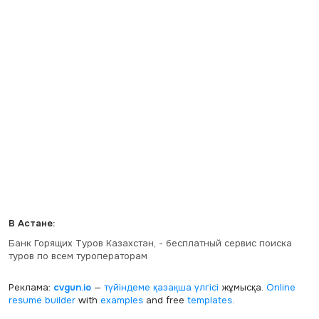
В Астане:
Банк Горящих Туров Казахстан, - бесплатный сервис поиска
туров по всем туроператорам
Реклама:
cvgun.io
—
түйіндеме қазақша
үлгісі
жұмысқа.
Online
resume builder
with
examples
and free
templates
.