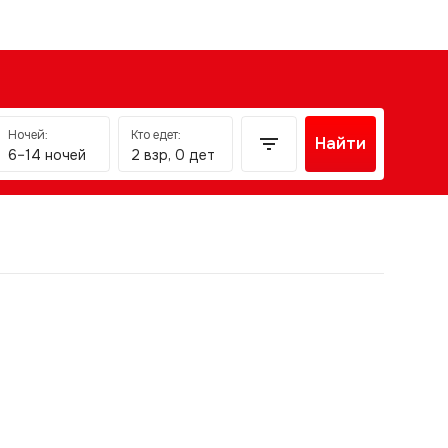
Ночей:
Кто едет:
Найти
6–14 ночей
2 взр, 0 дет