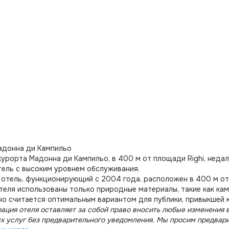
адонна ди Кампильо
курорта Мадонна ди Кампильо, в 400 м от площади Righi, недал
тель с высоким уровнем обслуживания.
отель, функционирующий с 2004 года, расположен в 400 м от 
теля использованы только природные материалы, такие как кам
о считается оптимальным вариантом для публики, привыкшей 
ация отеля оставляет за собой право вносить любые изменения в
х услуг без предварительного уведомления. Мы просим предвар