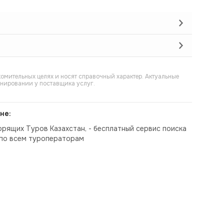
омительных целях и носят справочный характер. Актуальные
онировании у поставщика услуг.
не:
орящих Туров Казахстан, - бесплатный сервис поиска
по всем туроператорам