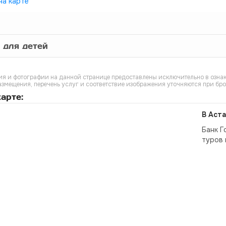
на карте
 для детей
я и фотографии на данной странице предоставлены исключительно в ознак
азмещения, перечень услуг и соответствие изображения уточняются при бр
арте:
В Аста
Банк Г
туров 